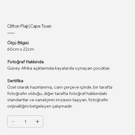
Clifton Plajı | Cape Town
Fiyat
₺5.900,00
Ölçü Bilgisi
60cm x 22cm
Fotoğraf Hakkında
Güney Afrika açıklarında kayalarda oynayan çocuklar.
Sertifika
Özel olarak hazırlanmış, cam çerçeve içinde, bir tarafta
fotoğrafın olduğu, diğer tarafta fotoğraf hakkındaki
standartlar ve sanatçının imzasını taşıyan, fotoğrafın
orijinalliğini belgeleyen çalışmadır.