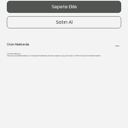
Sepete Ekle
Satın Al
Ürün Hakkında
Cam Baskı Materyal
Yüksek çözünürlüklü HD kalite ile son teknoloji UV makinelerle, kenarları rodajlanmış olup, ultra clear 1. sınıf 4mm temperli cam kullanılmaktadır.