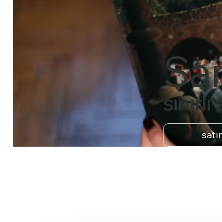
San
sınırl
satı