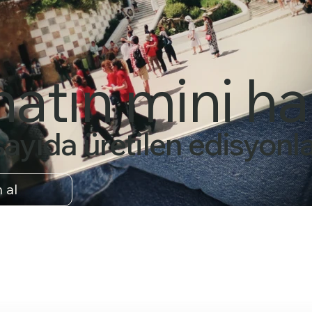
atın mini hal
ı sayıda üretilen edisyonl
n al