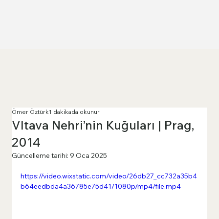
Ömer Öztürk
1 dakikada okunur
Vltava Nehri’nin Kuğuları | Prag,
2014
Güncelleme tarihi:
9 Oca 2025
https://video.wixstatic.com/video/26db27_cc732a35b4
b64eedbda4a36785e75d41/1080p/mp4/file.mp4