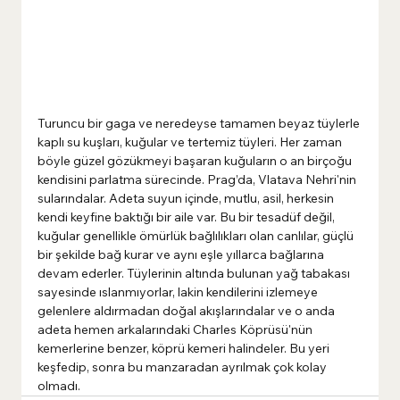
Turuncu bir gaga ve neredeyse tamamen beyaz tüylerle 
kaplı su kuşları, kuğular ve tertemiz tüyleri. Her zaman 
böyle güzel gözükmeyi başaran kuğuların o an birçoğu 
kendisini parlatma sürecinde. Prag’da, Vlatava Nehri'nin 
sularındalar. Adeta suyun içinde, mutlu, asil, herkesin 
kendi keyfine baktığı bir aile var. Bu bir tesadüf değil, 
kuğular genellikle ömürlük bağlılıkları olan canlılar, güçlü 
bir şekilde bağ kurar ve aynı eşle yıllarca bağlarına 
devam ederler. Tüylerinin altında bulunan yağ tabakası 
sayesinde ıslanmıyorlar, lakin kendilerini izlemeye 
gelenlere aldırmadan doğal akışlarındalar ve o anda 
adeta hemen arkalarındaki Charles Köprüsü'nün 
kemerlerine benzer, köprü kemeri halindeler. Bu yeri 
keşfedip, sonra bu manzaradan ayrılmak çok kolay 
olmadı.